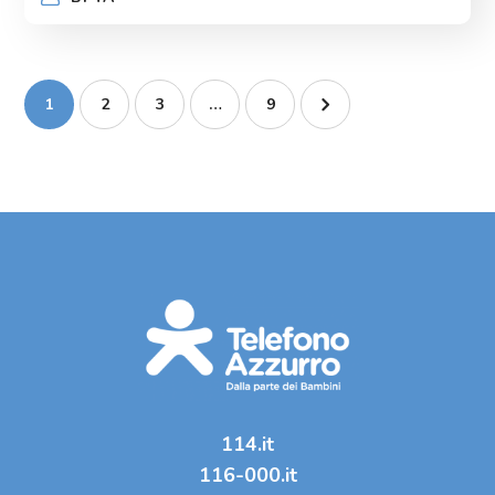
1
2
3
…
9
114.it
116-000.it