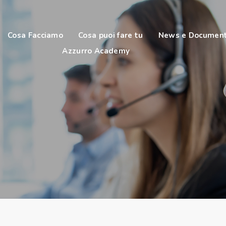
Cosa Facciamo
Cosa puoi fare tu
News e Document
Azzurro Academy