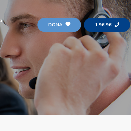
i
DONA
1.96.96