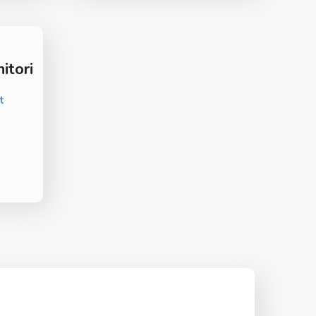
itori
t