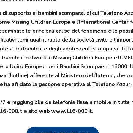
e di supporto ai bambini scomparsi, di cui Telefono Az
come Missing Children Europe e l’International Center f
esaminate le principali cause del fenomeno e le possib
ficativi temi quali il ruolo della società civile e l’impo
utela dei bambini e degli adolescenti scomparsi. Tutt
e tramite il network di Missing Children Europe e ICMEC
umero Unico Europeo per i Bambini Scomparsi 116000. l
 (hotline) afferente al Ministero dell’Interno, che co
ne ha affidato la gestione operativa al Telefono Azzurr
4/7 e raggiungibile da telefonia fissa e mobile in tutta I
16-000.it
e sito web
www.116-000.it
.