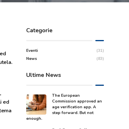
Categorie
Eventi
(31)
 ed
News
(83)
utela.
Ultime News
,
The European
Commission approved an
i ed
age verification app. A
l tema
step forward. But not
enough.