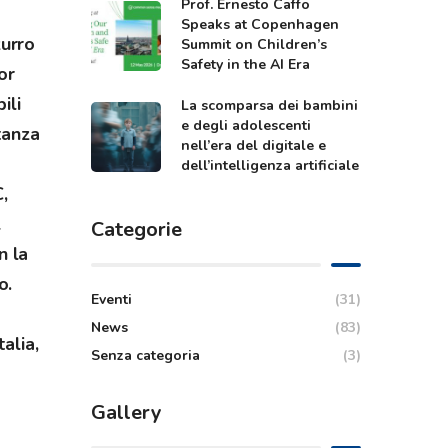
Prof. Ernesto Caffo
Speaks at Copenhagen
zurro
Summit on Children’s
Safety in the AI Era
or
ili
La scomparsa dei bambini
e degli adolescenti
rtanza
nell’era del digitale e
o
dell’intelligenza artificiale
,
l
Categorie
n la
o.
Eventi
(31)
News
(83)
talia,
Senza categoria
(3)
Gallery