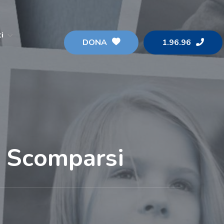
i
DONA
1.96.96
i Scomparsi