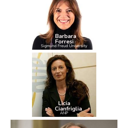
Barbara
Forresi
Sigmund Freud University
Licia
Cianfriglia
ANP