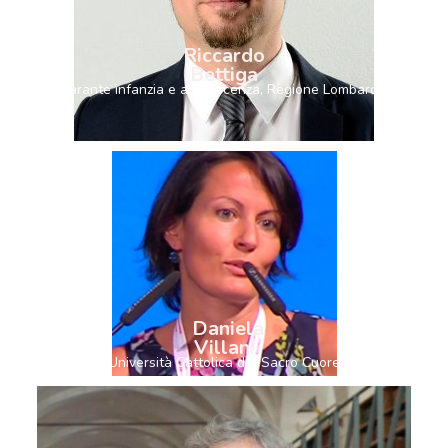
Riccardo
Bettiga
Garante infanzia e adolescenza, Regione Lombardia
Daniela
Villani
Università Cattolica del Sacro Cuore