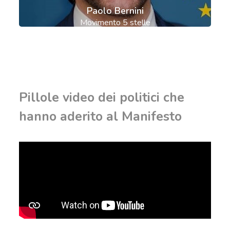
Paolo Bernini
Movimento 5 stelle
Pillole video dei politici che
hanno aderito al Manifesto