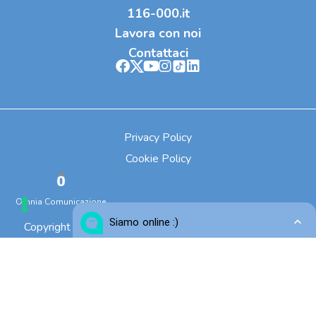
116-000.it
Lavora con noi
Contattaci
Privacy Policy
Cookie Policy
Omnia Comunicazione
Copyright © 2023 Fondazione SOS il Telefono Azzurro
ETS. All Rights Reserved.
Sede legale: Via Copernico 1, 20125, Milano (MI) | C.F.
92012690373 | SDI: M5UXCR1